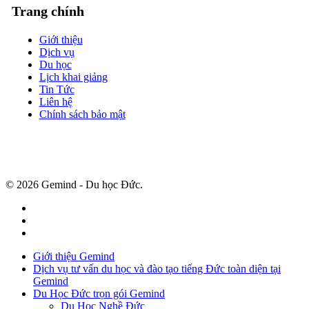
Trang chính
Giới thiệu
Dịch vụ
Du học
Lịch khai giảng
Tin Tức
Liên hệ
Chính sách bảo mật
© 2026 Gemind - Du học Đức.
facebook
instagram
tiktok
Close
Giới thiệu Gemind
Menu
Dịch vụ tư vấn du học và đào tạo tiếng Đức toàn diện tại
Gemind
Du Học Đức trọn gói Gemind
Du Học Nghề Đức