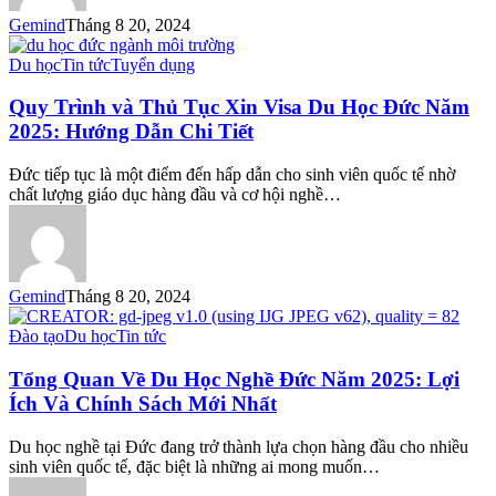
Đức
Gemind
Tháng 8 20, 2024
2025
Quy
Du học
Tin tức
Tuyển dụng
Trình
và
Quy Trình và Thủ Tục Xin Visa Du Học Đức Năm
Thủ
2025: Hướng Dẫn Chi Tiết
Tục
Xin
Đức tiếp tục là một điểm đến hấp dẫn cho sinh viên quốc tế nhờ
Visa
chất lượng giáo dục hàng đầu và cơ hội nghề…
Du
Học
Đức
Năm
2025:
Gemind
Tháng 8 20, 2024
Hướng
Dẫn
Tổng
Đào tạo
Du học
Tin tức
Chi
Quan
Tiết
Về
Tổng Quan Về Du Học Nghề Đức Năm 2025: Lợi
Du
Ích Và Chính Sách Mới Nhất
Học
Nghề
Du học nghề tại Đức đang trở thành lựa chọn hàng đầu cho nhiều
Đức
sinh viên quốc tế, đặc biệt là những ai mong muốn…
Năm
2025: