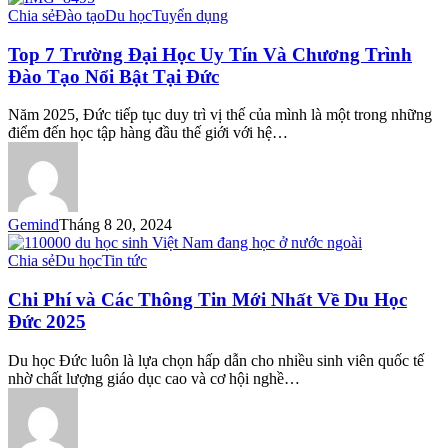
Top
Chia sẻ
Đào tạo
Du học
Tuyển dụng
7
Trường
Top 7 Trường Đại Học Uy Tín Và Chương Trình
Đại
Đào Tạo Nổi Bật Tại Đức
Học
Uy
Năm 2025, Đức tiếp tục duy trì vị thế của mình là một trong những
Tín
điểm đến học tập hàng đầu thế giới với hệ…
Và
Chương
Trình
Đào
Tạo
Gemind
Tháng 8 20, 2024
Nổi
Bật
Chi
Chia sẻ
Du học
Tin tức
Tại
Phí
Đức
và
Chi Phí và Các Thông Tin Mới Nhất Về Du Học
Các
Đức 2025
Thông
Tin
Du học Đức luôn là lựa chọn hấp dẫn cho nhiều sinh viên quốc tế
Mới
nhờ chất lượng giáo dục cao và cơ hội nghề…
Nhất
Về
Du
Học