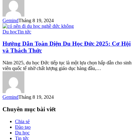
Lợi
Ích
Và
Gemind
Tháng 8 19, 2024
Chính
Sách
Hướng
Du học
Tin tức
Mới
Dẫn
Nhất
Toàn
Hướng Dẫn Toàn Diện Du Học Đức 2025: Cơ Hội
Diện
và Thách Thức
Du
Học
Năm 2025, du học Đức tiếp tục là một lựa chọn hấp dẫn cho sinh
Đức
viên quốc tế nhờ chất lượng giáo dục hàng đầu,…
2025:
Cơ
Hội
và
Thách
Gemind
Tháng 8 19, 2024
Thức
Chuyên mục bài viết
Chia sẻ
Đào tạo
Du học
Tin tức