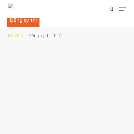
Skip
Giới thiệu
Thi TELC là gì?
Tip thi TELC
to
Đăng ký thi
main
content
Thi TELC
»
Đăng ký thi TELC