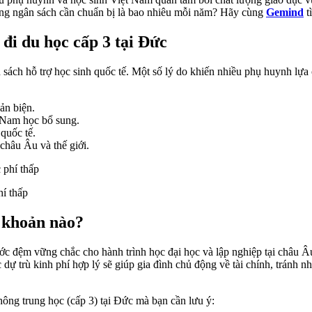
 ngân sách cần chuẩn bị là bao nhiêu mỗi năm? Hãy cùng
Gemind
tì
đi du học cấp 3 tại Đức
h sách hỗ trợ học sinh quốc tế. Một số lý do khiến nhiều phụ huynh lự
ản biện.
 Nam học bổ sung.
 quốc tế.
 châu Âu và thế giới.
í thấp
g khoản nào?
ớc đệm vững chắc cho hành trình học đại học và lập nghiệp tại châu Âu
c dự trù kinh phí hợp lý sẽ giúp gia đình chủ động về tài chính, trán
hông trung học (cấp 3) tại Đức mà bạn cần lưu ý: