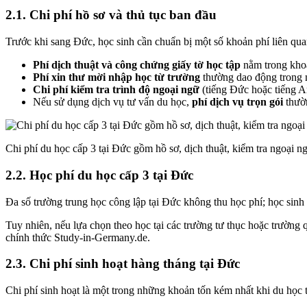
2.1. Chi phí hồ sơ và thủ tục ban đầu
Trước khi sang Đức, học sinh cần chuẩn bị một số khoản phí liên qua
Phí dịch thuật và công chứng giấy tờ học tập
nằm trong khoả
Phí xin thư mời nhập học từ trường
thường dao động trong
Chi phí kiểm tra trình độ ngoại ngữ
(tiếng Đức hoặc tiếng A
Nếu sử dụng dịch vụ tư vấn du học,
phí dịch vụ trọn gói
thườn
Chi phí du học cấp 3 tại Đức gồm hồ sơ, dịch thuật, kiểm tra ngoại n
2.2. Học phí du học cấp 3 tại Đức
Đa số trường trung học công lập tại Đức không thu học phí; học si
Tuy nhiên, nếu lựa chọn theo học tại các trường tư thục hoặc trường
chính thức Study-in-Germany.de.
2.3. Chi phí sinh hoạt hàng tháng tại Đức
Chi phí sinh hoạt là một trong những khoản tốn kém nhất khi du học tại