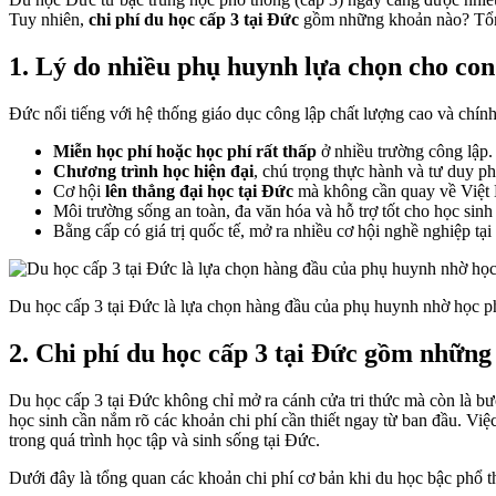
Tuy nhiên,
chi phí du học cấp 3 tại Đức
gồm những khoản nào? Tổng
1. Lý do nhiều phụ huynh lựa chọn cho con 
Đức nổi tiếng với hệ thống giáo dục công lập chất lượng cao và chín
Miễn học phí hoặc học phí rất thấp
ở nhiều trường công lập.
Chương trình học hiện đại
, chú trọng thực hành và tư duy ph
Cơ hội
lên thẳng đại học tại Đức
mà không cần quay về Việt
Môi trường sống an toàn, đa văn hóa và hỗ trợ tốt cho học sinh
Bằng cấp có giá trị quốc tế, mở ra nhiều cơ hội nghề nghiệp tại
Du học cấp 3 tại Đức là lựa chọn hàng đầu của phụ huynh nhờ học ph
2. Chi phí du học cấp 3 tại Đức gồm nhữn
Du học cấp 3 tại Đức không chỉ mở ra cánh cửa tri thức mà còn là bư
học sinh cần nắm rõ các khoản chi phí cần thiết ngay từ ban đầu. Việ
trong quá trình học tập và sinh sống tại Đức.
Dưới đây là tổng quan các khoản chi phí cơ bản khi du học bậc phổ t