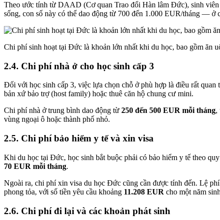
Theo ước tính từ DAAD (Cơ quan Trao đổi Hàn lâm Đức), sinh viên 
sống, con số này có thể dao động từ 700 đến 1.000 EUR/tháng — ở cá
Chi phí sinh hoạt tại Đức là khoản lớn nhất khi du học, bao gồm ăn uố
2.4. Chi phí nhà ở cho học sinh cấp 3
Đối với học sinh cấp 3, việc lựa chọn chỗ ở phù hợp là điều rất quan 
bản xứ bảo trợ (host family) hoặc thuê căn hộ chung cư mini.
Chi phí nhà ở trung bình dao động từ
250 đến 500 EUR mỗi tháng
,
vùng ngoại ô hoặc thành phố nhỏ.
2.5. Chi phí bảo hiểm y tế và xin visa
Khi du học tại Đức, học sinh bắt buộc phải có bảo hiểm y tế theo quy
70 EUR mỗi tháng
.
Ngoài ra, chi phí xin visa du học Đức cũng cần được tính đến. Lệ ph
phong tỏa, với số tiền yêu cầu khoảng
11.208 EUR
cho một năm sinh h
2.6. Chi phí đi lại và các khoản phát sinh