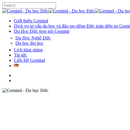
Skip
to
Close
main
Search
content
search
Menu
Giới thiệu Gemind
Dịch vụ tư vấn du học và đào tạo tiếng Đức toàn diện tại Gem
Du Học Đức trọn gói Gemind
Du Học Nghề Đức
Du học đại học
Lịch khai giảng
Tin tức
Liên Hệ Gemind
facebook
instagram
tiktok
phone
search