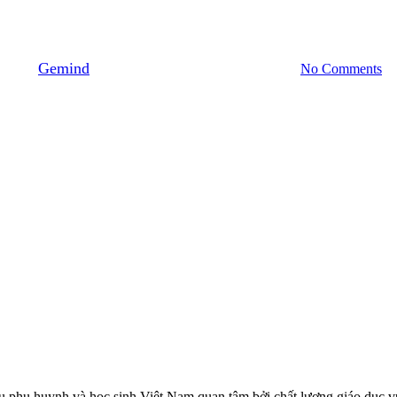
ấp 3 tại Đức cần bao nhiêu? Gồm
By
Gemind
Tháng 6 30, 2025
Tháng 8 18th, 2025
No Comments
 phụ huynh và học sinh Việt Nam quan tâm bởi chất lượng giáo dục vượ