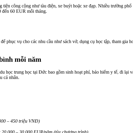
tiện công cộng như tàu điện, xe buýt hoặc xe đạp. Nhiều trường phổ t
 30 đến 60 EUR mỗi tháng.
để phục vụ cho các nhu cầu như sách vở, dụng cụ học tập, tham gia hoạ
g bình mỗi năm
học trung học tại Đức bao gồm sinh hoạt phí, bảo hiểm y tế, đi lại và
ầu cá nhân.
300 – 450 triệu VNĐ)
ức 20.000 – 30.000 EUR/năm (tùy chương trình).