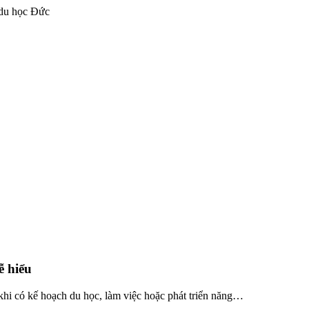
 du học Đức
Bài
tập
tiếng
ễ hiểu
Đức
cho
hi có kế hoạch du học, làm việc hoặc phát triển năng…
người