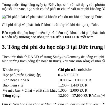
Trong cuộc sống hàng ngày tại Đức, học sinh cần sử dụng các phương 
một số khu vực, học sinh có thể phải tự chi trả với mức phí khoảng
Chi phí đi lại và phát sinh là khoản cần dự trù khi du học tại Đức.
Bên cạnh đó, phụ huynh nên dự trù thêm một khoản chi phí phát sinh 
Khoản này thường dao động từ 500 đến 1.000 EUR mỗi năm.
3. Tổng chi phí du học cấp 3 tại Đức trun
Theo ước tính từ DAAD và trang Study-in-Germany.de, tổng chi phí du 
hình trường học (công lập hoặc tư thục), khu vực sinh sống và nhu c
Khoản mục
Chi phí ước tính/năm
Học phí (trường công lập)
0 – 600 EUR
Sinh hoạt + nhà ở
10.000 – 13.000 EUR
Bảo hiểm y tế
1.200 – 1.440 EUR
Vé máy bay + đi lại + phát sinh khác
1.000 – 2.000 EUR
Tổng cộng
12.000 – 17.000 EUR/năm
(~
Lưu ý: Nếu học sinh chọn trường tư, tổng chi phí có thể tăng lên m