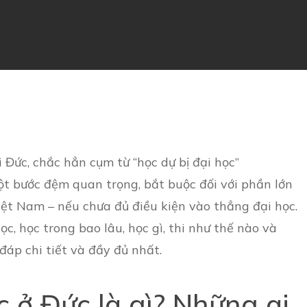
 Đức, chắc hẳn cụm từ “học dự bị đại học”
ột bước đệm quan trọng, bắt buộc đối với phần lớn
Việt Nam – nếu chưa đủ điều kiện vào thẳng đại học.
ọc, học trong bao lâu, học gì, thi như thế nào và
 đáp chi tiết và đầy đủ nhất.
c ở Đức là gì? Những ai