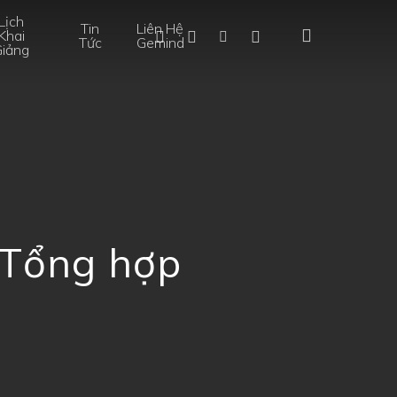
Lịch
Tin
Liên Hệ
search
Facebook
Instagram
Tiktok
Phone
Khai
Tức
Gemind
Giảng
? Tổng hợp