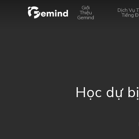
Skip
Giới
Dịch Vụ 
Thiệu
to
Tiếng Đ
Gemind
main
content
Học dự bị