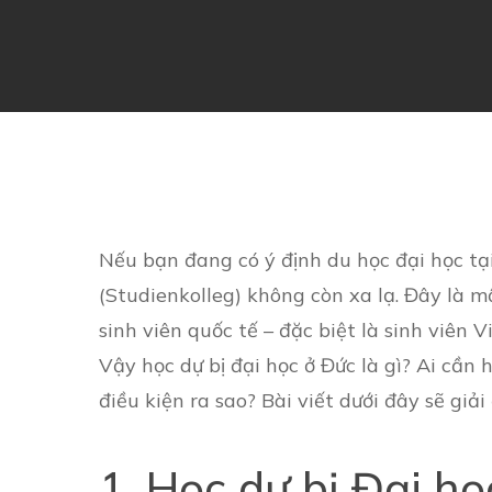
Nếu bạn đang có ý định du học đại học tại
(Studienkolleg) không còn xa lạ. Đây là m
sinh viên quốc tế – đặc biệt là sinh viên 
Vậy học dự bị đại học ở Đức là gì? Ai cần h
điều kiện ra sao? Bài viết dưới đây sẽ giải
1. Học dự bị Đại họ