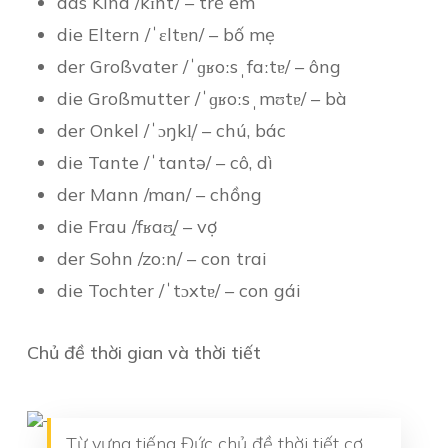
das Kind /kɪnt/ – trẻ em
die Eltern /ˈɛltɐn/ – bố mẹ
der Großvater /ˈɡʁoːsˌfaːtɐ/ – ông
die Großmutter /ˈɡʁoːsˌmʊtɐ/ – bà
der Onkel /ˈɔŋkl̩/ – chú, bác
die Tante /ˈtantə/ – cô, dì
der Mann /man/ – chồng
die Frau /fʁaʊ̯/ – vợ
der Sohn /zoːn/ – con trai
die Tochter /ˈtɔxtɐ/ – con gái
Chủ đề thời gian và thời tiết
Từ vựng tiếng Đức chủ đề thời tiết cơ