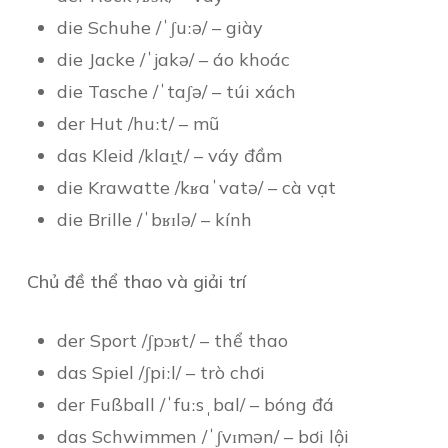
die Schuhe /ˈʃuːə/ – giày
die Jacke /ˈjakə/ – áo khoác
die Tasche /ˈtaʃə/ – túi xách
der Hut /huːt/ – mũ
das Kleid /klaɪ̯t/ – váy đầm
die Krawatte /kʁaˈvatə/ – cà vạt
die Brille /ˈbʁɪlə/ – kính
Chủ đề thể thao và giải trí
der Sport /ʃpɔʁt/ – thể thao
das Spiel /ʃpiːl/ – trò chơi
der Fußball /ˈfuːsˌbal/ – bóng đá
das Schwimmen /ˈʃvɪmən/ – bơi lội