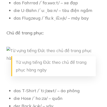
das Fahrrad /ˈfaːʁʁaːt/ – xe đạp
die U-Bahn /ˈuːˌbaːn/ – tàu điện ngầm
das Flugzeug /ˈfluːkˌt͡sɔʏ̯k/ – máy bay
Chủ đề trang phục:
Từ vựng tiếng Đức theo chủ đề trang
phục hàng ngày
das T-Shirt /ˈtiːʃœʁt/ – áo phông
die Hose /ˈhoːzə/ – quần
der Rock /ʁɔk/ – váy