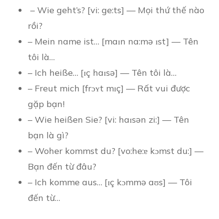
– Wie geht’s? [vi: ge:ts] — Mọi thứ thế nào
rồi?
– Mein name ist… [maɪn na:mə ɪst] — Tên
tôi là…
– Ich heiße… [ɪç haɪsə] — Tên tôi là…
– Freut mich [frɔʏt mɪç] — Rất vui được
gặp bạn!
– Wie heißen Sie? [vi: haɪsən zi:] — Tên
bạn là gì?
– Woher kommst du? [vo:he:ɐ kɔmst du:] —
Bạn đến từ đâu?
– Ich komme aus… [ɪç kɔmmə aʊs] — Tôi
đến từ…