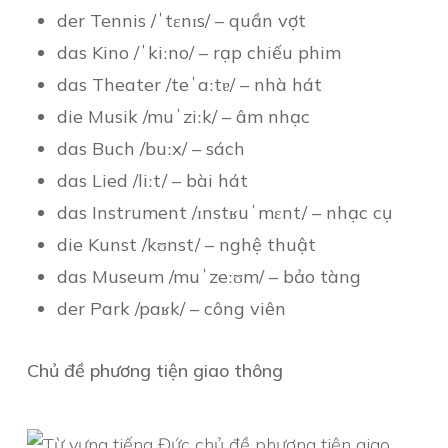
der Tennis /ˈtɛnɪs/ – quần vợt
das Kino /ˈkiːno/ – rạp chiếu phim
das Theater /teˈaːtɐ/ – nhà hát
die Musik /muˈziːk/ – âm nhạc
das Buch /buːx/ – sách
das Lied /liːt/ – bài hát
das Instrument /ɪnstʁuˈmɛnt/ – nhạc cụ
die Kunst /kʊnst/ – nghệ thuật
das Museum /muˈzeːʊm/ – bảo tàng
der Park /paʁk/ – công viên
Chủ đề phương tiện giao thông