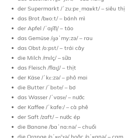
der Supermarkt /ˈzuːpɐˌmaʁkt/ – siêu thị
das Brot /bʁoːt/ – bánh mì
der Apfel /ˈap͡fl̩/ – táo
das Gemüse /ɡəˈmyːzə/ – rau
das Obst /oːpst/ – trái cây
die Milch /mɪlç/ – sữa
das Fleisch /flaɪ̯ʃ/ – thịt
der Käse /ˈkɛːzə/ – phô mai
die Butter /ˈbʊtɐ/ – bơ
das Wasser /ˈvasɐ/ – nước
der Kaffee /ˈkafeː/ – cà phê
der Saft /zaft/ – nước ép
die Banane /baˈnaːnə/ – chuối
die Orange /oˈʁɑ̃ːʒə/ hoặc /oˈʁaŋə/ – cam