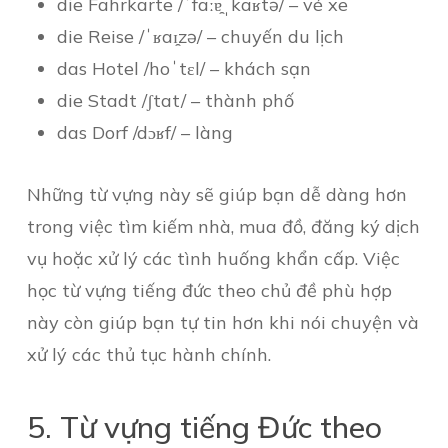
die Fahrkarte /ˈfaːɐ̯ˌkaʁtə/ – vé xe
die Reise /ˈʁaɪ̯zə/ – chuyến du lịch
das Hotel /hoˈtɛl/ – khách sạn
die Stadt /ʃtat/ – thành phố
das Dorf /dɔʁf/ – làng
Những từ vựng này sẽ giúp bạn dễ dàng hơn
trong việc tìm kiếm nhà, mua đồ, đăng ký dịch
vụ hoặc xử lý các tình huống khẩn cấp. Việc
học từ vựng tiếng đức theo chủ đề phù hợp
này còn giúp bạn tự tin hơn khi nói chuyện và
xử lý các thủ tục hành chính.
5. Từ vựng tiếng Đức theo