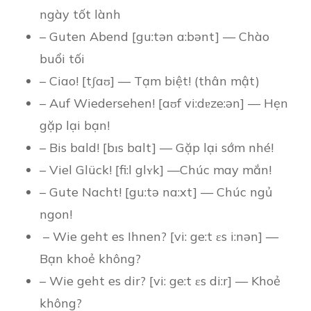
ngày tốt lành
– Guten Abend [gu:tən a:bənt] — Chào
buổi tối
– Ciao! [tʃaʊ] — Tạm biệt! (thân mật)
– Auf Wiedersehen! [aʊf vi:dɐze:ən] — Hẹn
gặp lại bạn!
– Bis bald! [bɪs balt] — Gặp lại sớm nhé!
– Viel Glück! [fi:l glʏk] —Chúc may mắn!
– Gute Nacht! [gu:tə na:xt] — Chúc ngủ
ngon!
– Wie geht es Ihnen? [vi: ge:t ɛs i:nən] —
Bạn khoẻ không?
– Wie geht es dir? [vi: ge:t ɛs di:r] — Khoẻ
không?