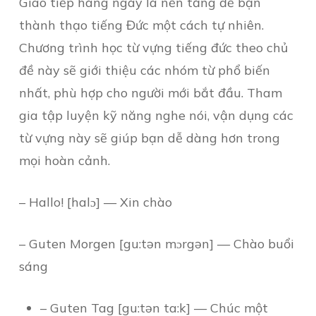
Giao tiếp hàng ngày là nền tảng để bạn
thành thạo tiếng Đức một cách tự nhiên.
Chương trình học từ vựng tiếng đức theo chủ
đề này sẽ giới thiệu các nhóm từ phổ biến
nhất, phù hợp cho người mới bắt đầu. Tham
gia tập luyện kỹ năng nghe nói, vận dụng các
từ vựng này sẽ giúp bạn dễ dàng hơn trong
mọi hoàn cảnh.
– Hallo! [halɔ] — Xin chào
– Guten Morgen [gu:tən mɔrgən] — Chào buổi
sáng
– Guten Tag [gu:tən ta:k] — Chúc một