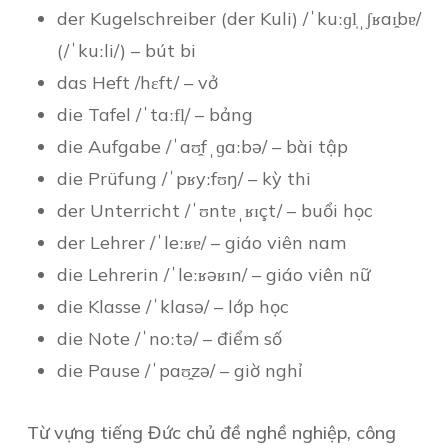
der Kugelschreiber (der Kuli) /ˈkuːɡl̩ˌʃʁaɪ̯bɐ/
(/ˈkuːli/) – bút bi
das Heft /hɛft/ – vở
die Tafel /ˈtaːfl̩/ – bảng
die Aufgabe /ˈaʊ̯fˌɡaːbə/ – bài tập
die Prüfung /ˈpʁyːfʊŋ/ – kỳ thi
der Unterricht /ˈʊntɐˌʁɪçt/ – buổi học
der Lehrer /ˈleːʁɐ/ – giáo viên nam
die Lehrerin /ˈleːʁəʁɪn/ – giáo viên nữ
die Klasse /ˈklasə/ – lớp học
die Note /ˈnoːtə/ – điểm số
die Pause /ˈpaʊ̯zə/ – giờ nghỉ
Từ vựng tiếng Đức chủ đề nghề nghiệp, công