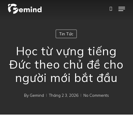
Skip
Menu
search
to
main
content
Tin Tức
Học từ vựng tiếng
Đức theo chủ đề cho
người mới bắt đầu
By
Gemind
Tháng 2 3, 2026
No Comments