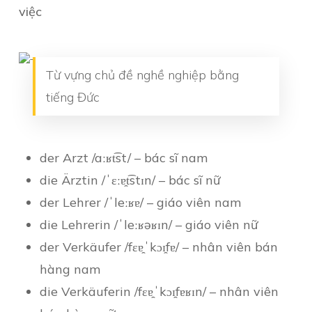
việc
Từ vựng chủ đề nghề nghiệp bằng
tiếng Đức
der Arzt /aːʁt͡st/ – bác sĩ nam
die Ärztin /ˈɛːɐ̯t͡stɪn/ – bác sĩ nữ
der Lehrer /ˈleːʁɐ/ – giáo viên nam
die Lehrerin /ˈleːʁəʁɪn/ – giáo viên nữ
der Verkäufer /fɛɐ̯ˈkɔɪ̯fɐ/ – nhân viên bán
hàng nam
die Verkäuferin /fɛɐ̯ˈkɔɪ̯fɐʁɪn/ – nhân viên