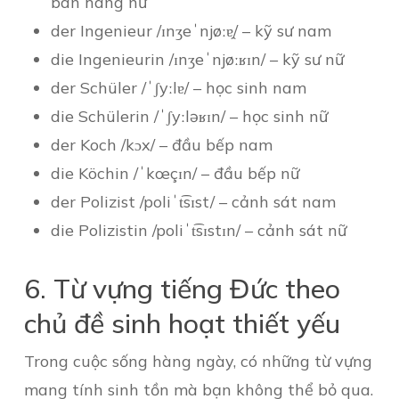
bán hàng nữ
der Ingenieur /ɪnʒeˈnjøːɐ̯/ – kỹ sư nam
die Ingenieurin /ɪnʒeˈnjøːʁɪn/ – kỹ sư nữ
der Schüler /ˈʃyːlɐ/ – học sinh nam
die Schülerin /ˈʃyːləʁɪn/ – học sinh nữ
der Koch /kɔx/ – đầu bếp nam
die Köchin /ˈkœçɪn/ – đầu bếp nữ
der Polizist /poliˈt͡sɪst/ – cảnh sát nam
die Polizistin /poliˈt͡sɪstɪn/ – cảnh sát nữ
6. Từ vựng tiếng Đức theo
chủ đề sinh hoạt thiết yếu
Trong cuộc sống hàng ngày, có những từ vựng
mang tính sinh tồn mà bạn không thể bỏ qua.