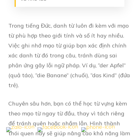
Trong tiếng Đức, danh từ luôn đi kèm với mạo
từ phù hợp theo giới tính và số ít hay nhiều.
Việc ghi nhớ mạo từ giúp bạn xác định chính
xác danh từ đó trong câu, tránh dùng sai
phản ứng gây lỗi ngữ pháp. Ví dụ, “der Apfel”
(quả táo), “die Banane” (chuối), “das Kind” (đứa
trẻ).
Chuyên sâu hơn, bạn có thể học từ vựng kèm
theo mạo từ ngay từ đầu, thay vì tách riêng
để tránh quên hoặc nhầm lẫn. Hình thành
thói quen này sẽ giúp nâng cao khả năng làm