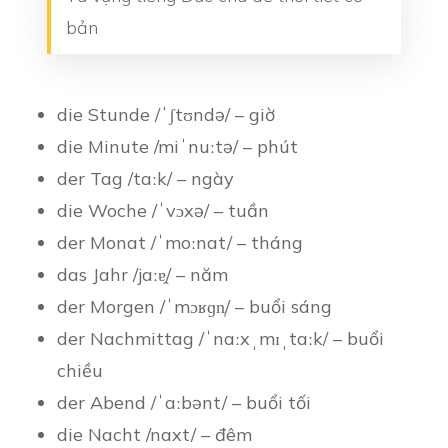
bản
die Stunde /ˈʃtʊndə/ – giờ
die Minute /miˈnuːtə/ – phút
der Tag /taːk/ – ngày
die Woche /ˈvɔxə/ – tuần
der Monat /ˈmoːnat/ – tháng
das Jahr /jaːɐ̯/ – năm
der Morgen /ˈmɔʁɡn̩/ – buổi sáng
der Nachmittag /ˈnaːxˌmɪˌtaːk/ – buổi
chiều
der Abend /ˈaːbənt/ – buổi tối
die Nacht /naxt/ – đêm