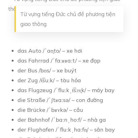
Từ vựng tiếng Đức chủ đề phương tiện
giao thông
das Auto /ˈaʊ̯to/ – xe hơi
das Fahrrad /ˈfaːʁʁaːt/ – xe đạp
der Bus /bʊs/ – xe buýt
der Zug /t͡suːk/ – tàu hỏa
das Flugzeug /ˈfluːkˌt͡sɔʏ̯k/ – máy bay
die Straße /ˈʃtʁaːsə/ – con đường
die Brücke /ˈbʁʏkə/ – cầu
der Bahnhof /ˈbaːnˌhoːf/ – nhà ga
der Flughafen /ˈfluːkˌhaːfn̩/ – sân bay