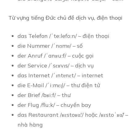
Từ vựng tiếng Đức chủ đề dịch vụ, điện thoại
das Telefon /ˈteːlefoːn/ – điện thoại
die Nummer /ˈnʊmɐ/ – số
der Anruf /ˈanʁuːf/ – cuộc gọi
der Service /ˈsɛʁvɪs/ – dịch vụ
das Internet /ˈɪntɐnɛt/ – internet
die E-Mail /ˈiːmɛɪ̯l/ – thư điện tử
der Brief /bʁiːf/ – thư
der Flug /fluːk/ – chuyến bay
das Restaurant /ʁɛstoʁɑ̃ː/ hoặc /ʁɛstoˈʁɑ̃/ –
nhà hàng