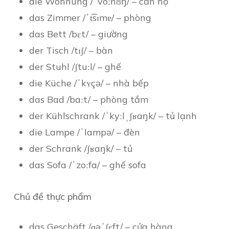
die Wohnung /ˈvoːnʊŋ/ – căn hộ
das Zimmer /ˈt͡sɪmɐ/ – phòng
das Bett /bɛt/ – giường
der Tisch /tɪʃ/ – bàn
der Stuhl /ʃtuːl/ – ghế
die Küche /ˈkʏçə/ – nhà bếp
das Bad /baːt/ – phòng tắm
der Kühlschrank /ˈkyːlˌʃʁaŋk/ – tủ lạnh
die Lampe /ˈlampə/ – đèn
der Schrank /ʃʁaŋk/ – tủ
das Sofa /ˈzoːfa/ – ghế sofa
Chủ đề thực phẩm
das Geschäft /ɡəˈʃɛft/ – cửa hàng