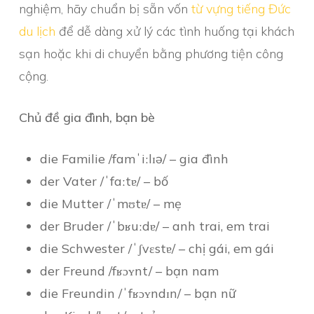
nghiệm, hãy chuẩn bị sẵn vốn
từ vựng tiếng Đức
du lịch
để dễ dàng xử lý các tình huống tại khách
sạn hoặc khi di chuyển bằng phương tiện công
cộng.
Chủ đề gia đình, bạn bè
die Familie /famˈiːlɪə/ – gia đình
der Vater /ˈfaːtɐ/ – bố
die Mutter /ˈmʊtɐ/ – mẹ
der Bruder /ˈbʁuːdɐ/ – anh trai, em trai
die Schwester /ˈʃvɛstɐ/ – chị gái, em gái
der Freund /fʁɔʏnt/ – bạn nam
die Freundin /ˈfʁɔʏndɪn/ – bạn nữ