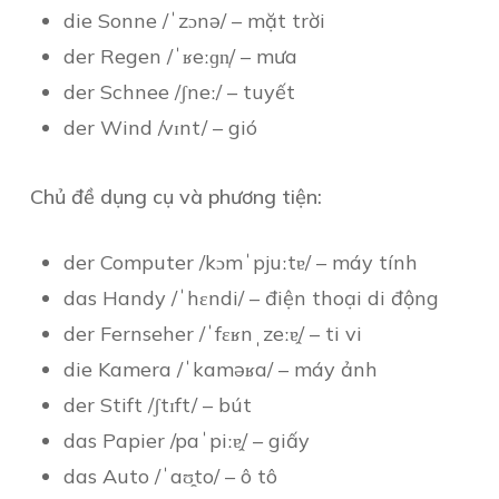
die Sonne /ˈzɔnə/ – mặt trời
der Regen /ˈʁeːɡn̩/ – mưa
der Schnee /ʃneː/ – tuyết
der Wind /vɪnt/ – gió
Chủ đề dụng cụ và phương tiện:
der Computer /kɔmˈpjuːtɐ/ – máy tính
das Handy /ˈhɛndi/ – điện thoại di động
der Fernseher /ˈfɛʁnˌzeːɐ̯/ – ti vi
die Kamera /ˈkaməʁa/ – máy ảnh
der Stift /ʃtɪft/ – bút
das Papier /paˈpiːɐ̯/ – giấy
das Auto /ˈaʊ̯to/ – ô tô